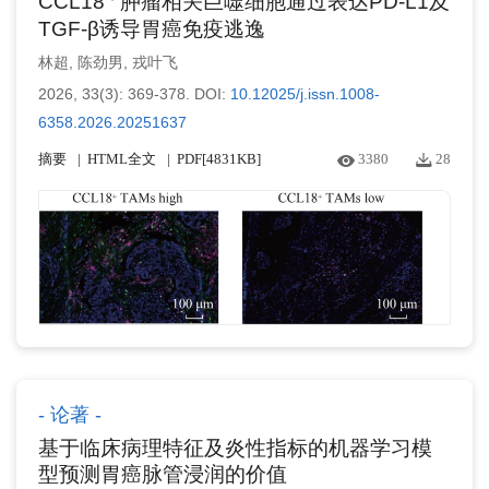
CCL18
肿瘤相关巨噬细胞通过表达PD-L1及
TGF-β诱导胃癌免疫逃逸
林超
,
陈劲男
,
戎叶飞
2026, 33(3): 369-378.
DOI:
10.12025/j.issn.1008-
6358.2026.20251637
摘要
HTML全文
PDF[
4831KB
]
3380
28
论著
基于临床病理特征及炎性指标的机器学习模
型预测胃癌脉管浸润的价值