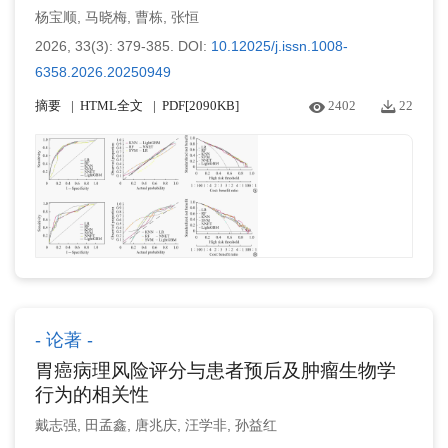
杨宝顺
,
马晓梅
,
曹栋
,
张恒
2026, 33(3): 379-385.
DOI:
10.12025/j.issn.1008-
6358.2026.20250949
摘要
HTML全文
PDF[
2090KB
]
2402
22
论著
胃癌病理风险评分与患者预后及肿瘤生物学
行为的相关性
戴志强
,
田孟鑫
,
唐兆庆
,
汪学非
,
孙益红