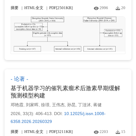
摘要
HTML全文
PDF[
2501KB
]
2996
20
论著
基于机器学习的催乳素瘤术后激素早期缓解
预测模型构建
邓艳霞
,
刘家晖
,
徐璟
,
王伟杰
,
孙昆
,
丁涟沭
,
蒋健
2026, 33(3): 406-413.
DOI:
10.12025/j.issn.1008-
6358.2026.20260329
摘要
HTML全文
PDF[
3211KB
]
2203
15