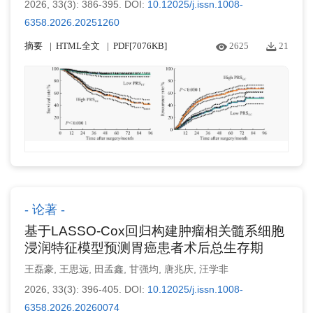
2026, 33(3): 386-395.
DOI:
10.12025/j.issn.1008-
6358.2026.20251260
摘要
HTML全文
PDF[
7076KB
]
2625
21
论著
基于LASSO-Cox回归构建肿瘤相关髓系细胞
浸润特征模型预测胃癌患者术后总生存期
王磊豪
,
王思远
,
田孟鑫
,
甘强均
,
唐兆庆
,
汪学非
2026, 33(3): 396-405.
DOI:
10.12025/j.issn.1008-
6358.2026.20260074