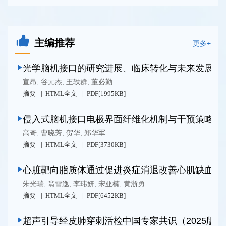
主编推荐
更多+
光学脑机接口的研究进展、临床转化与未来发展
宣昂
,
谷元杰
,
王轶群
,
董必勤
摘要
HTML全文
PDF[
1995KB
]
侵入式脑机接口电极界面纤维化机制与干预策略进
高奇
,
曹晓芳
,
贺华
,
郑华军
摘要
HTML全文
PDF[
3730KB
]
心脏靶向脂质体通过促进炎症消退改善心肌缺血再
朱光瑞
,
翁雪逸
,
李玮妍
,
宋亚楠
,
黄浙勇
摘要
HTML全文
PDF[
6452KB
]
超声引导经皮肺穿刺活检中国专家共识（2025版）