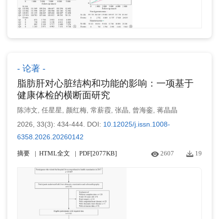
论著
脂肪肝对心脏结构和功能的影响：一项基于
健康体检的横断面研究
陈沛文
,
任星星
,
颜红梅
,
常薪霞
,
张晶
,
曾海銮
,
蒋晶晶
2026, 33(3): 434-444.
DOI:
10.12025/j.issn.1008-
6358.2026.20260142
摘要
HTML全文
PDF[
2077KB
]
2607
19