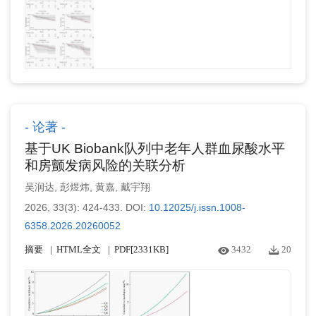
论著
基于UK Biobank队列中老年人群血尿酸水平
和房颤发病风险的关联分析
吴润达
,
彭煜炜
,
黄嘉
,
戴宇翔
2026, 33(3): 424-433.
DOI:
10.12025/j.issn.1008-
6358.2026.20260052
摘要
HTML全文
PDF[
2331KB
]
3432
20