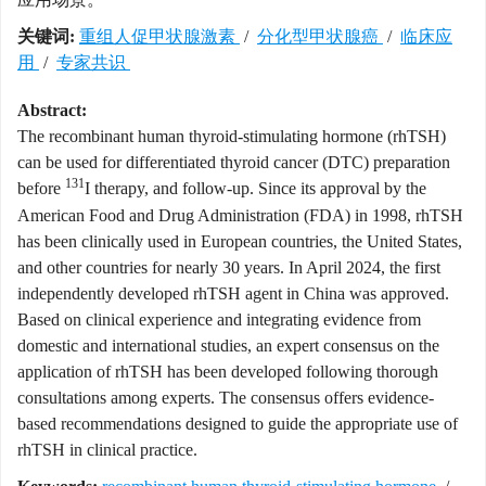
关键词:
重组人促甲状腺激素
/
分化型甲状腺癌
/
临床应
用
/
专家共识
Abstract:
The recombinant human thyroid-stimulating hormone (rhTSH)
can be used for differentiated thyroid cancer (DTC) preparation
131
before
I therapy, and follow-up. Since its approval by the
American Food and Drug Administration (FDA) in 1998, rhTSH
has been clinically used in European countries, the United States,
and other countries for nearly 30 years. In April 2024, the first
independently developed rhTSH agent in China was approved.
Based on clinical experience and integrating evidence from
domestic and international studies, an expert consensus on the
application of rhTSH has been developed following thorough
consultations among experts. The consensus offers evidence-
based recommendations designed to guide the appropriate use of
rhTSH in clinical practice.