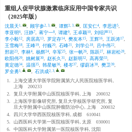
重组人促甲状腺激素临床应用中国专家共识
（2025年版）
1
,
2, 3
,
2, 3
,
4
5
沈晨天
,
顾宇参
,
谭辉
,
匡安仁
,
李思进
,
6
7
8
9
10
11
李亚明
,
汪静
,
蒋宁一
,
谭建
,
王卓颖
,
刘绍严
,
12
13
14
15
16
17
李小毅
,
房居高
,
罗定存
,
樊友本
,
王辉
,
王跃涛
,
18
19
20
21
18
22
王雪梅
,
王峰
,
付巍
,
石峰
,
刘学公
,
吕中伟
,
23
4
24
25
26
27
28
邢岩
,
李林
,
杨辉
,
辛军
,
张一帆
,
陈跃
,
林岩松
,
29
30
31
32
33
欧阳伟
,
姚树展
,
赵长久
,
赵新明
,
高再荣
,
34
35
36
37
38
39
黄定德
,
温强
,
韩星敏
,
楼岑
,
缪蔚冰
,
樊卫
,
1
,
,
2, 3
,
,
罗全勇
,
石洪成
1.
上海交通大学医学院附属第六人民医院核医学科,
上海 200233
2.
复旦大学附属中山医院核医学科, 上海 200032
3.
上海医学影像研究所, 复旦大学核医学研究所, 复
旦大学附属中山医院肿瘤防治中心, 上海 200032
4.
四川大学华西医院核医学科, 成都 610041
5.
山西医科大学第一医院核医学科, 太原 030001
6.
中国医科大学附属第一医院核医学科, 沈阳