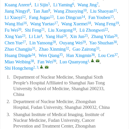
4
5
6
7
Kuang Anren
,
Li Sijin
,
Li Yaming
,
Wang Jing
,
8
9
10
11
Jiang Ningyi
,
Tan Jian
,
Wang Zhuoying
,
Liu Shaoyan
,
12
13
14
15
Li Xiaoyi
,
Fang Jugao
,
Luo Dingcun
,
Fan Youben
,
16
17
18
19
Wang Hui
,
Wang Yuetao
,
Wang Xuemei
,
Wang Feng
,
20
21
18
22
Fu Wei
,
Shi Feng
,
Liu Xuegong
,
Lü Zhongwei
,
23
4
24
25
26
Xing Yan
,
Li Lin
,
Yang Hui
,
Xin Jun
,
Zhang Yifan
,
27
28
29
30
Chen Yue
,
Lin Yansong
,
Ouyang Wei
,
Yao Shuzhan
,
31
32
33
Zhao Changjiu
,
Zhao Xinming
,
Gao Zairong
,
34
35
36
37
Huang Dingde
,
Wen Qiang
,
Han Xingmin
,
Lou Cen
,
38
39
1
,
,
Miao Weibing
,
Fan Wei
,
Luo Quanyong
,
2, 3
,
,
Shi Hongcheng
1.
Department of Nuclear Medicine, Shanghai Sixth
People’s Hospital Affiliated to Shanghai Jiao Tong
University School of Medicine, Shanghai 200233,
China
2.
Department of Nuclear Medicine, Zhongshan
Hospital, Fudan University, Shanghai 200032, China
3.
Shanghai Institute of Medical Imaging, Institute of
Nuclear Medicine, Fudan University, Cancer
Prevention and Treatment Center, Zhongshan