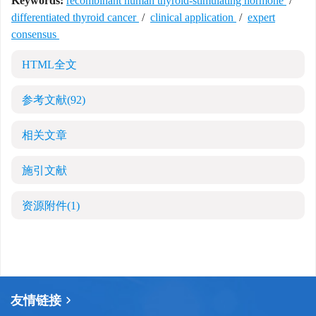
Keywords:
recombinant human thyroid-stimulating hormone
/
differentiated thyroid cancer
/
clinical application
/
expert
consensus
HTML全文
参考文献
(92)
相关文章
施引文献
资源附件
(1)
友情链接