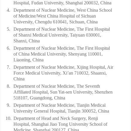
Hospital, Fudan University, Shanghai 200032, China
4.
Department of Nuclear Medicine, West China School
of Medicine/West China Hospital of Sichuan
University, Chengdu 610041, Sichuan, China
5.
Department of Nuclear Medicine, The First Hospital
of Shanxi Medical University, Taiyuan 030001,
Shanxi, China
6.
Department of Nuclear Medicine, The First Hospital
of China Medical University, Shenyang 110001,
Liaoning, China
7.
Department of Nuclear Medicine, Xijing Hospital, Air
Force Medical University, Xi’an 710032, Shaanxi,
China
8.
Department of Nuclear Medicine, The Seventh
Affiliated Hospital, Sun Yat-sen University, Shenzhen
518107, Guangdong, China
9.
Department of Nuclear Medicine, Tianjin Medical
University General Hospital, Tianjin 300052, China
10.
Department of Head and Neck Surgery, Renji
Hospital, Shanghai Jiao Tong University School of
Medicine, Shanghai 200127, China