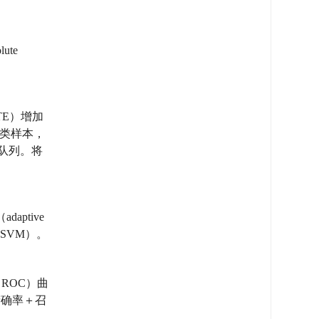
te
OTE）增加
类样本，
导队列。将
aptive
e, SVM）。
, ROC）曲
（精确率＋召