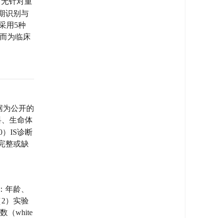
尚无针对重
期识别与
），采用5种
从而为临床
据为公开的
料、生命体
）IS诊断
不完整或缺
：年龄、
（2）实验
数（white