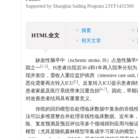
Supported by Shanghai Sailing Program
23YF1431500
摘要
HTML全文
相关文章
缺血性脑卒中（ischemic stroke, IS）
[
1
-
2
]
因之一
。IS患者出院后30 d和1年再入院率分别为12.7
现并发症，需收入重症监护病房（intensive care 
[
5
]
恶化需要再次转入ICU
。反复转入ICU提示患者
[
6
-
7
]
患者家庭及医疗系统带来沉重负担
。因此，早期
对改善患者结局具有重要意义。
传统的回归模型在处理临床数据中复杂的非线性关系和交
法可以多维度整合并处理非线性临床数据。近年来，
险、复发预测及预后评估等多个领域得到应用与验
模型（尤其是随机森林模型等集成学习算法的模型）不仅