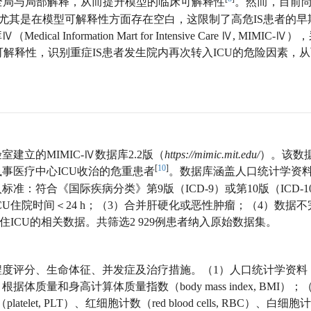
提供特征层面的全局与局部解释，从而提升模型的临床可解释性
。然而，目前
，尤其是在模型可解释性方面存在空白，这限制了高危IS患者的早
formation Mart for Intensive Care Ⅳ, MIMIC-Ⅳ
可解释性，识别重症IS患者发生院内再次转入ICU的危险因素，
立的MIMIC-Ⅳ数据库2.2版（
https://mimic.mit.edu/
）。该数
[
10
]
执事医疗中心ICU收治的危重患者
。数据库涵盖人口统计学资
符合《国际疾病分类》第9版（ICD-9）或第10版（ICD-10
CU住院时间＜24 h；（3）合并肝硬化或恶性肿瘤；（4）数据
ICU的相关数据。共筛选2 929例患者纳入原始数据集。
程度评分、生命体征、并发症及治疗措施。（1）人口统计学资料
量和身高计算体质量指数（body mass index, BMI）；
elet, PLT）、红细胞计数（red blood cells, RBC）、白细胞计