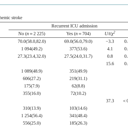
chemic stroke
Recurrent ICU admission
2
No (
n
＝2 225)
Yes (
n
＝704)
U
/
t
/
χ
70.0(58.0,82.0)
69.0(56.0,79.0)
−3.3
0
1 094(49.2)
377(53.6)
4.1
0
27.3(23.4,32.0)
27.5(24.0,31.7)
0.8
0
15.6
0
1 089(48.9)
351(49.9)
606(27.2)
219(31.1)
175(7.9)
62(8.8)
355(16.0)
72(10.2)
37.3
＜0
310(13.9)
103(14.6)
1 254(56.4)
341(48.4)
556(25.0)
185(26.3)