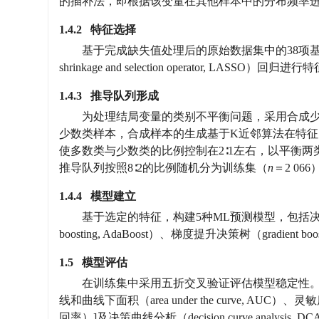
的插补法，即根据该变量在其他样本中的分布频率
1.4.2 特征选择
基于完成缺失值处理后的原始数据集中的38项基线候选
shrinkage and selection operator,
1.4.3 推导队列形成
为处理结局变量的类别不平衡问题，采用合成少数类过采样技术（sy
少数类样本，合成样本的生成基于K近邻算法在特
使多数类与少数类的比例控制在2∶1左右，以平衡两
推导队列按照8∶2的比例随机分为训练集（
n
＝2 06
1.4.4 模型建立
基于选定的特征，构建5种ML预测模型，包括决策树（deci
boosting, AdaBoost）、梯度提升决策树（gradient boost
1.5 模型评估
在训练集中采用五折交叉验证评估模型稳定性。在测试集中通过受
线和曲线下面积（area under the curve, 
回率）]及决策曲线分析（decision curve analysi