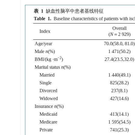
表 1
缺血性脑卒中患者基线特征
Table 1.
Baseline characteristics of patients with is
Overall
Index
(
N
＝2 929)
Age/year
70.0(58.0, 81.0)
Male
n
(%)
1 471(50.2)
−2
BMI/(kg ·m
)
27.4(23.5,32.0)
Marital status
n
(%)
Married
1 440(49.1)
Single
825(28.2)
Divorced
237(8.1)
Widowed
427(14.6)
Insurance
n
(%)
Medicaid
413(14.1)
Medicare
1 595(54.5)
Private
741(25.3)