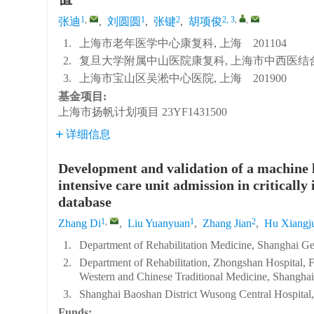
1
,
1
2
2, 3
,
,
张迪
,
刘圆圆
,
张键
,
胡项俊
1.
上海市老年医学中心康复科, 上海 201104
2.
复旦大学附属中山医院康复科, 上海市中西医结合康
3.
上海市宝山区吴淞中心医院, 上海 201900
基金项目:
上海市扬帆计划项目
23YF1431500
详细信息
Development and validation of a machine l
intensive care unit admission in criticall
database
1
,
1
2
Zhang Di
,
Liu Yuanyuan
,
Zhang Jian
,
Hu Xiangj
1.
Department of Rehabilitation Medicine, Shanghai Ge
2.
Department of Rehabilitation, Zhongshan Hospital, Fu
Western and Chinese Traditional Medicine, Shangha
3.
Shanghai Baoshan District Wusong Central Hospital
Funds: