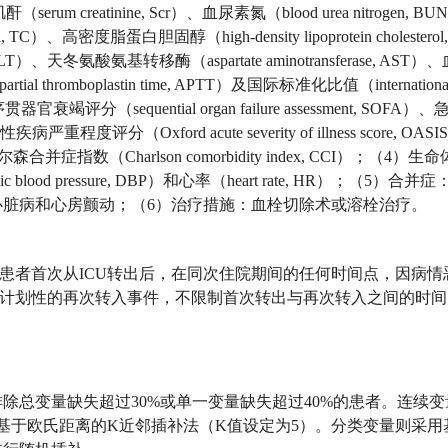
（serum creatinine, Scr）、血尿素氮（blood urea nitrogen,
l, TC）、高密度脂蛋白胆固醇（high-density lipoprotein cholesterol
ALT）、天冬氨酸氨基转移酶（aspartate aminotransferase, AST）
al thromboplastin time, APTT）及国际标准化比值（internationa
官衰竭评分（sequential organ failure assessment, SOFA
疾病严重程度评分（Oxford acute severity of illness score, O
尔森合并症指数（Charlson comorbidity index, CCI）；（4）
stolic blood pressure, DBP）和心率（heart rate, HR）；（5）
脏病和心房颤动；（6）治疗措施：血栓切除术或溶栓治疗。
为患者首次从ICU转出后，在同次住院期间的任何时间点，因病情
非计划性的再次转入事件，不限制首次转出与再次转入之间的时
除总变量缺失超过30%或单一变量缺失超过40%的患者。连续变
基于欧氏距离的K近邻插补法（K值设定为5）。分类变量则采用