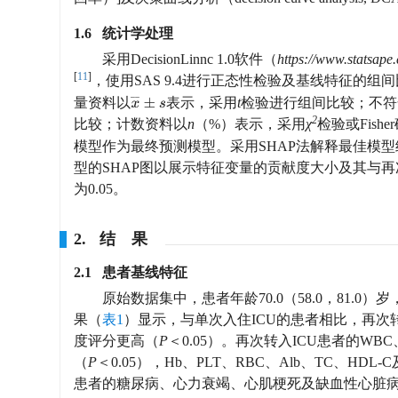
1.6 统计学处理
采用DecisionLinnc 1.0软件（
https://www.statsape
[
11
]
，使用SAS 9.4进行正态性检验及基线特征的组间比较
x
¯
±
s
量资料以
表示，采用
t
检验进行组间比较；不符
2
比较；计数资料以
n
（%）表示，采用
χ
检验或Fis
模型作为最终预测模型。采用SHAP法解释最佳模
型的SHAP图以展示特征变量的贡献度大小及其与
为0.05。
2. 结 果
2.1 患者基线特征
原始数据集中，患者年龄70.0（58.0，81.0）岁
果（
表1
）显示，与单次入住ICU的患者相比，再次转
度评分更高（
P
＜0.05）。再次转入ICU患者的WBC
（
P
＜0.05），Hb、PLT、RBC、Alb、TC、HD
患者的糖尿病、心力衰竭、心肌梗死及缺血性心脏