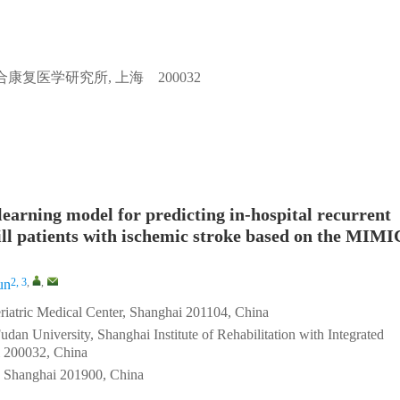
复医学研究所, 上海 200032
earning model for predicting in-hospital recurrent
y ill patients with ischemic stroke based on the MIM
2, 3
,
,
un
riatric Medical Center, Shanghai 201104, China
dan University, Shanghai Institute of Rehabilitation with Integrated
i 200032, China
, Shanghai 201900, China