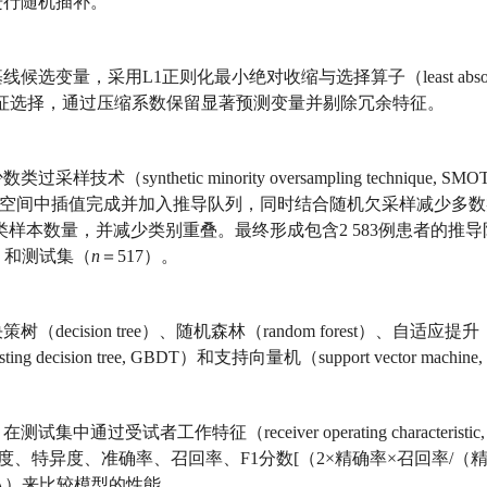
进行随机插补。
变量，采用L1正则化最小绝对收缩与选择算子（least absolu
 LASSO）回归进行特征选择，通过压缩系数保留显著预测变量并剔除冗余特征。
nthetic minority oversampling technique, SM
征空间中插值完成并加入推导队列，同时结合随机欠采样减少多数
类样本数量，并减少类别重叠。最终形成包含2 583例患者的推
6）和测试集（
n
＝517）。
sion tree）、随机森林（random forest）、自适应提升（ad
ing decision tree, GBDT）和支持向量机（support vector machin
试者工作特征（receiver operating characteristic
AUC）、灵敏度、特异度、准确率、召回率、F1分数[（2×精确率×召回率/
s, DCA）来比较模型的性能。