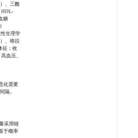
 BUN）、三酰
, HDL-
、血糖
l
）、急性生理学
ASIS）、格拉
生命体征：收
合并症：高血压、
恶化需要
间间隔。
量采用链
基于概率