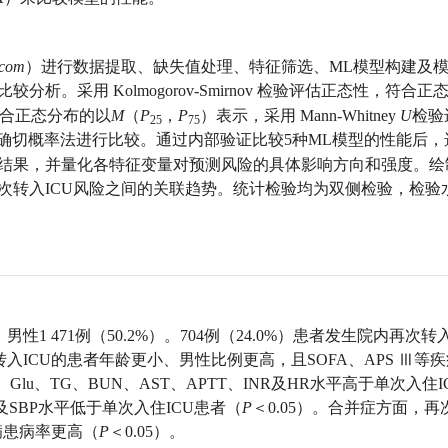
.com
）进行数据提取、缺失值处理、特征筛选、ML模型构建及
分析。采用 Kolmogorov-Smirnov 检验评估正态性，符合
合正态分布的以
M
（
P
，
P
）表示，采用 Mann-Whitney
U
检验
25
75
her确切概率法进行比较。通过内部验证比较5种ML模型的性能后
型结果，并量化各特征变量对预测风险的具体影响方向和强度。绘
再次转入ICU风险之间的关联趋势。统计检验均为双侧检验，检验
，男性1 471例（50.2%）。704例（24.0%）患者发生院内再次转
入ICU的患者年龄更小、男性比例更高，且SOFA、APS Ⅲ等
、Glu、TG、BUN、AST、APTT、INR及HR水平高于单次入住I
L-C及SBP水平低于单次入住ICU患者（
P
＜0.05）。合并症方面，再
病患病率更高（
P
＜0.05）。