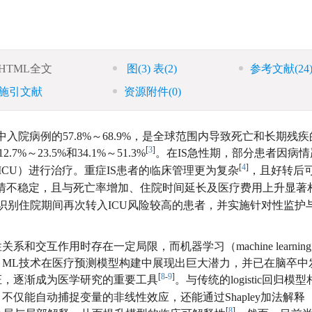
HTML全文
图
(3)
表
(2)
参考文献
(24
施引文献
资源附件
(0)
占急性脑卒中入院病例的57.8%～68.9%，是全球范围内导致死亡和长期残
[
3
]
%～23.5%和34.1%～51.3%
。在IS急性期，部分患者因病
[
4
]
unit, ICU）进行治疗。重症IS患者的临床管理更为复杂
，且好转后
病情不稳定，且与死亡率增加、住院时间延长及医疗费用上升显著
识别住院期间再次转入ICU风险较高的患者，并实施针对性监护
互作用时存在一定局限，而机器学习（machine learning,
ML技术在医疗预测模型构建中展现出巨大潜力，并已在脑卒中
[
8
-
9
]
证，逐渐成为医学研究的重要工具
。与传统的logistic回归模
能自动捕捉变量的非线性效应，还能通过Shapley加法解释（Sh
[
8
]