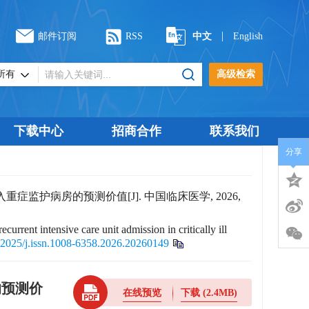
|
邮件订阅
RSS
中文
English
高级检索
下载中心
招商合作
联系我们
分享
护病房的预测价值[J]. 中国临床医学, 2026,
urrent intensive care unit admission in critically ill
12025/j.issn.1008-6358.2026.20260149
的预测价
在线预览
下载
(2.4MB)