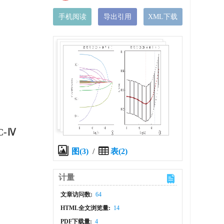
手机阅读
导出引用
XML下载
IC-Ⅳ
图(3)
/
表(2)
计量
文章访问数:
64
HTML全文浏览量:
14
PDF下载量:
4