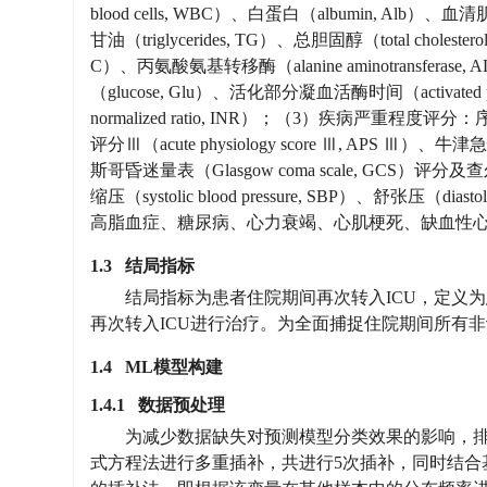
blood cells, WBC）、白蛋白（albumin, Alb）、血清肌酐
甘油（triglycerides, TG）、总胆固醇（total cholestero
C）、丙氨酸氨基转移酶（alanine aminotransferase, 
（glucose, Glu）、活化部分凝血活酶时间（activated parti
normalized ratio, INR）；（3）疾病严重程度评分：序贯器
评分Ⅲ（acute physiology score Ⅲ, APS Ⅲ）、牛津急性
斯哥昏迷量表（Glasgow coma scale, GCS）评分及查
缩压（systolic blood pressure, SBP）、舒张压（dia
高脂血症、糖尿病、心力衰竭、心肌梗死、缺血性心
1.3 结局指标
结局指标为患者住院期间再次转入ICU，定义
再次转入ICU进行治疗。为全面捕捉住院期间所有
1.4 ML模型构建
1.4.1 数据预处理
为减少数据缺失对预测模型分类效果的影响，排
式方程法进行多重插补，共进行5次插补，同时结合