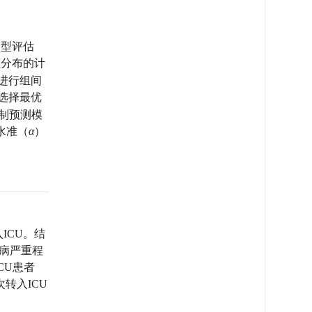
模型评估
正态分布的计
进行组间
，选择最优
制预测模
水准（
α
）
入ICU。结
疾病严重程
CU患者
次转入ICU