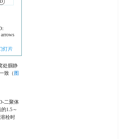
D:
w arrows
幻灯片
窝处腘静
组一致（
图
-二聚体
1.5～
余溶栓时