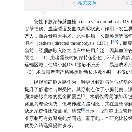
相关文章
急性下肢深静脉血栓（deep vein thrombo
管壁损伤、血流缓慢及血液高凝状态）作用下发生
万人，而在骨科大手术、恶性肿瘤、长期卧床等高危
[
2
-
3
]
溶栓（catheter-directed thrombolysis, CDT）
，而
当前，经腘静脉入路在临床中应用广泛，因其血管
限性：（1）患者需长时间保持俯卧位，不利于高龄
[
4
]
远端区域，使得小腿DVT接触不充分
，易造成术后血栓
（3）术后患者需严格卧床制动长达数小时，不仅延
经胫前静脉入路作为一种更具解剖与体位优势
提升了舒适性与耐受性。其穿刺点位于小腿前侧，
[
7
]
腿深静脉血栓的更全面覆盖
。术后仅需局部加压
路虽具理论优势，但与传统入路相比，其在血栓溶
[
8
]
缺乏系统性比较证据。研究
显示，胫前静脉血管
准穿刺可有效避免此类问题。基于此，本研究比较经
优势入路选择提供参考。