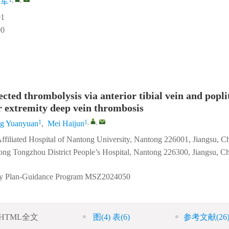
海军
1
0
ected thrombolysis via anterior tibial vein and popli
r extremity deep vein thrombosis
1
1
,
,
g Yuanyuan
,
Mei Haijun
Affiliated Hospital of Nantong University, Nantong 226001, Jiangsu, C
tong Tongzhou District People’s Hospital, Nantong 226300, Jiangsu, C
gy Plan-Guidance Program
MSZ2024050
HTML全文
图
(4)
表
(6)
参考文献
(26