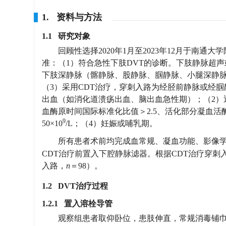
1. 资料与方法
1.1 研究对象
回顾性选择2020年1月至2023年12月于南
准：（1）符合急性下肢DVT的诊断。下肢静脉超声或计算机断层扫
下肢深静脉（髂静脉、股静脉、腘静脉、小腿深静脉）
（3）采用CDT治疗，穿刺入路为经胫前静脉或经腘
出血（如消化道溃疡出血、脑出血急性期）；（2）
血酶原时间国际标准化比值＞2.5、活化部分凝血活酶时间（activat
9
50×10
/L；（4）妊娠或哺乳期。
所有患者术前均完成血常规、凝血功能、影像学等评
CDT治疗前置入下腔静脉滤器。根据CDT治疗穿
入路，
n
＝98）。
1.2 DVT治疗过程
1.2.1 置入溶栓导管
观察组患者取仰卧位，患肢伸直，常规消毒铺巾，