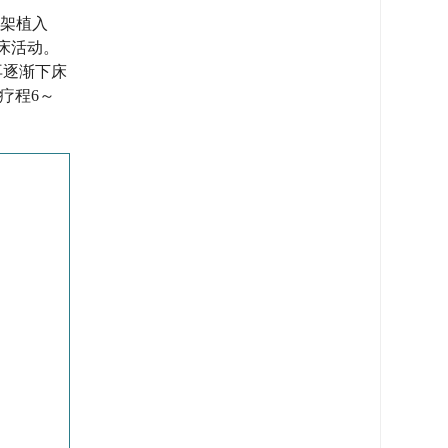
支架植入
床活动。
再逐渐下床
，疗程6～