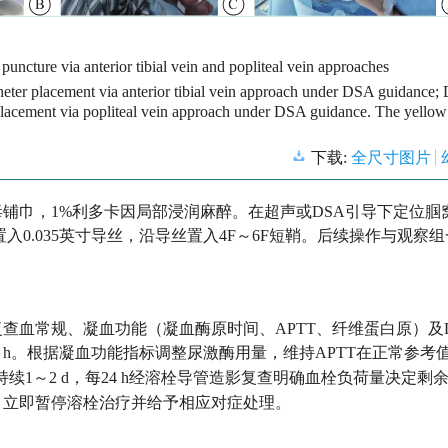
puncture via anterior tibial vein and popliteal vein approaches
eter placement via anterior tibial vein approach under DSA guidance; 
 placement via popliteal vein approach under DSA guidance. The yello
下载:
全尺寸图片
铺巾，1%利多卡因局部浸润麻醉。在超声或DSA引导下定位腘
入0.035英寸导丝，沿导丝置入4F～6F短鞘。后续操作与观察
查血常规、凝血功能（凝血酶原时间、APTT、纤维蛋白原）及D
 h。根据凝血功能指标调整尿激酶用量，维持APTT在正常参考值的
续1～2 d，每24 h经溶栓导管造影复查明确血栓负荷量决定剩
，立即暂停溶栓治疗并给予相应对症处理。