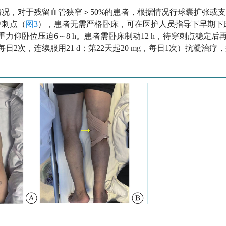
况，对于残留血管狭窄＞50%的患者，根据情况行球囊扩张或
穿刺点（
图3
），患者无需严格卧床，可在医护人员指导下早期下
重力仰卧位压迫6～8 h。患者需卧床制动12 h，待穿刺点稳定后
日2次，连续服用21 d；第22天起20 mg，每日1次）抗凝治疗