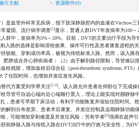
施引文献
资源附件
(0)
sis, DVT）是血管外科常见疾病，指下肢深静脉腔内的血液在Virchow
[
1
]
异常凝固。流行病学调查
显示，普通人群DVT年发病率为100～20
人群中，发病率为5%～20%。目前，DVT的主要治疗手段为导
穿刺入路的选择是影响溶栓效果、操作可行性及患者康复进程的
管径较粗、穿刺成功率高，被视为传统标准入路。然而，该入路
、肥胖或合并心肺疾病者；（2）由于解剖路径限制，导管难以
残留，增加血栓后综合征（post-thrombotic syndrome, PT
长了住院时间，也增加并发症发生风险。
[
5
-
6
]
的替代方案受到学界关注
。该入路允许患者在仰卧位下完成操
溶栓导管可自远心端向近心端顺行置入，理论上能实现对腘静脉
包扎，患者可早期下床活动，有利于功能恢复并缩短住院时间。
解的解剖分布差异、患者术后康复、并发症控制及远期静脉功能
[
9
]
纤细，可能增加穿刺难度及并发症风险；另有学者
强调在超声引
胫前静脉入路与传统入路在DVT治疗中的疗效与安全性，为DV