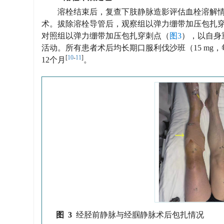
溶栓结束后，复查下肢静脉造影评估血栓溶解情
术。拔除溶栓导管后，观察组以弹力绷带加压包扎
对照组以弹力绷带加压包扎穿刺点（
图3
），以自身
活动。所有患者术后均长期口服利伐沙班（15 mg，每
[
10
-
11
]
12个月
。
图 3
经胫前静脉与经腘静脉术后包扎情况