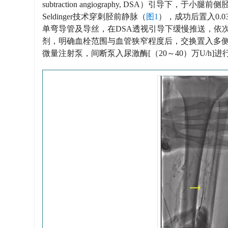
subtraction angiography, DSA）引
Seldinger技术穿刺胫前静脉（
图1
），成功后置入0.0
单弯导管及导丝，在DSA透视引导下缓慢推送，依
剂，明确血栓范围与血管狭窄程度后，交换置入多
微量注射泵，间断泵入尿激酶[（20～40）万U/h]