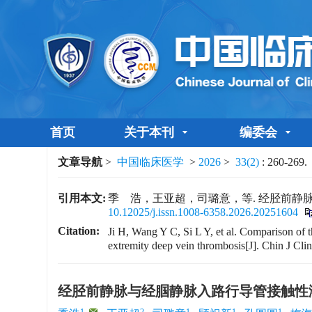
首页
关于本刊
编委会
文章导航
>
中国临床医学
>
2026
>
33(2)
: 260-269.
引用本文:
季 浩，王亚超，司璐意，等. 经胫前静脉与经腘
10.12025/j.issn.1008-6358.2026.20251604
Citation:
Ji H, Wang Y C, Si L Y, et al. Comparison of th
extremity deep vein thrombosis[J]. Chin J Cli
经胫前静脉与经腘静脉入路行导管接触性
1
,
2
1
1
1