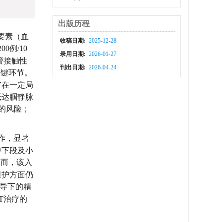
出版历程
三要素（血
收稿日期:
2025-12-28
0例/10
录用日期:
2026-01-27
管接触性
刊出日期:
2026-04-24
关键环节。
存在一定局
抵达腘静脉
S）的风险；
作，显著
中下段及小
然而，该入
保护方面仍
导下的精
T治疗的