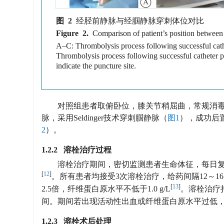
图 2
经胫前静脉与经腘静脉穿刺体位对比
Figure 2.
Comparison of patient’s position between 
A–C: Thrombolysis process following successful cath
Thrombolysis process following successful catheter
indicate the puncture site.
对照组患者取俯卧位，膝关节稍屈曲，常规消毒
脉，采用Seldinger技术穿刺腘静脉（
图1
），成功后置
2
）。
1.2.2 溶栓治疗过程
溶栓治疗期间，密切监测患者生命体征，每日复
[
12
]
。所有患者均接受3次溶栓治疗，给药间隔12～16
[
13
]
2.5倍，纤维蛋白原水平不低于1.0 g/L
。溶栓治疗持
间。期间若出现活动性出血或纤维蛋白原水平过低
1.2.3 溶栓术后处理