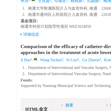
季浩
,
王亚超
,
司璐意
,
顾祝新
,
孔圆圆
,
梅
1.
南通大学附属医院介入与血管外科, 南通 22600
2.
南通市通州区人民医院介入血管科, 南通 22630
基金项目:
南通市科技计划指导性项目
MSZ2024050
详细信息
Comparison of the efficacy of catheter-dir
approaches in the treatment of acute lowe
1
,
2
1
1
Ji Hao
,
Wang Yachao
,
Si Luyi
,
Gu Zhuxin
,
Kon
1.
Department of Interventional and Vascular Surgery, 
2.
Department of Interventional Vascular Surgery, Nan
Funds:
Supported by Nantong Municipal Science and Technolo
摘要
HTML全文