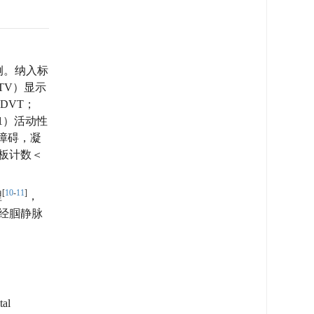
例。纳入标
CTV）显示
DVT；
1）活动性
障碍，凝
血小板计数＜
[
10
-
11
]
理
，
（经腘静脉
al