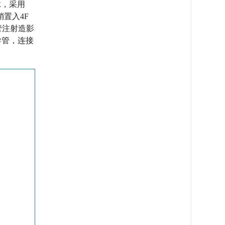
静脉，采用
鞘置入4F
管注射造影
导管，连接