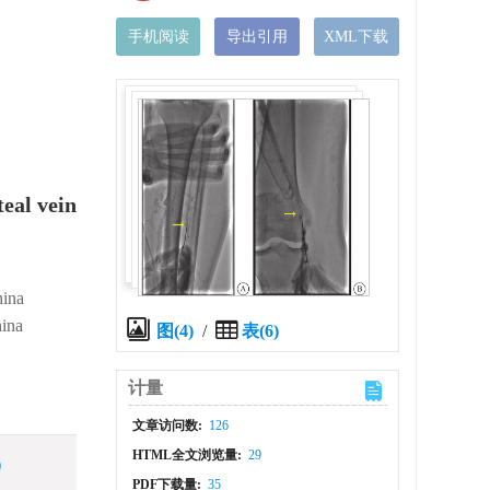
手机阅读
导出引用
XML下载
teal vein
hina
hina
图(4)
/
表(6)
计量
文章访问数:
126
HTML全文浏览量:
29
)
PDF下载量:
35