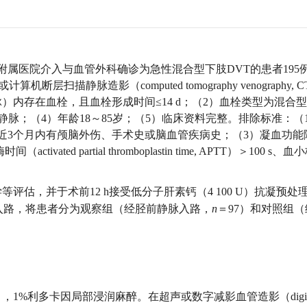
通大学附属医院介入与血管外科确诊为急性混合型下肢DVT的患者195
描静脉造影（computed tomography venography, 
内存在血栓，且血栓形成时间≤14 d；（2）血栓类型为混合型
静脉；（4）年龄18～85岁；（5）临床资料完整。排除标准：（
近3个月内有颅脑外伤、手术史或脑血管疾病史；（3）凝血功能
ed partial thromboplastin time, APTT）＞100 s、
估，并于术前12 h接受低分子肝素钙（4 100 U）抗凝预处
刺入路，将患者分为观察组（经胫前静脉入路，
n
＝97）和对照组
1%利多卡因局部浸润麻醉。在超声或数字减影血管造影（digit