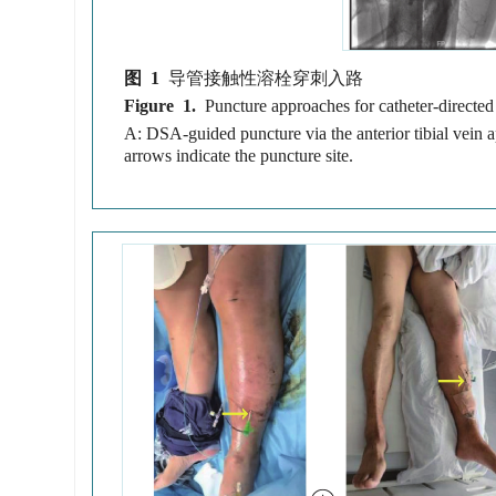
图 1
导管接触性溶栓穿刺入路
Figure 1.
Puncture approaches for catheter-directed
A: DSA-guided puncture via the anterior tibial vein
arrows indicate the puncture site.