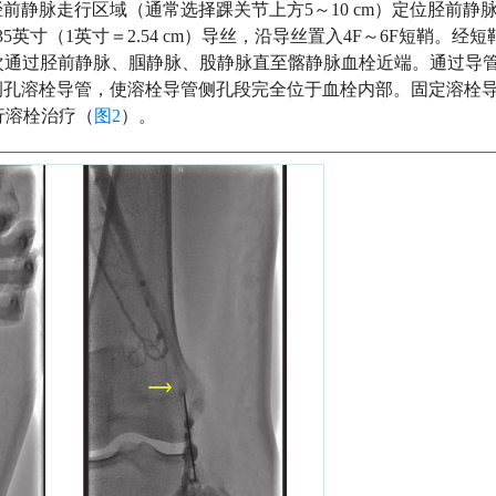
导下，于小腿前侧胫前静脉走行区域（通常选择踝关节上方5～10 cm）定位胫前
35英寸（1英寸＝2.54 cm）导丝，沿导丝置入4F～6F短鞘。经短
次通过胫前静脉、腘静脉、股静脉直至髂静脉血栓近端。通过导
侧孔溶栓导管，使溶栓导管侧孔段完全位于血栓内部。固定溶栓
进行溶栓治疗（
图2
）。