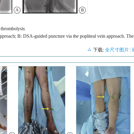
 thrombolysis
 approach; B: DSA-guided puncture via the popliteal vein approach. Th
下载:
全尺寸图片